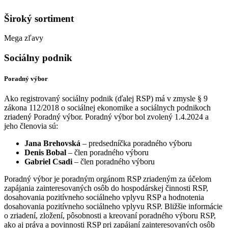
Široký sortiment
Mega zľavy
Sociálny podnik
Poradný výbor
Ako registrovaný sociálny podnik (ďalej RSP) má v zmysle § 9
zákona 112/2018 o sociálnej ekonomike a sociálnych podnikoch
zriadený Poradný výbor. Poradný výbor bol zvolený 1.4.2024 a
jeho členovia sú:
Jana Brehovská
– predsedníčka poradného výboru
Denis Bobal
– člen poradného výboru
Gabriel Csadi
– člen poradného výboru
Poradný výbor je poradným orgánom RSP zriadeným za účelom
zapájania zainteresovaných osôb do hospodárskej činnosti RSP,
dosahovania pozitívneho sociálneho vplyvu RSP a hodnotenia
dosahovania pozitívneho sociálneho vplyvu RSP. Bližšie informácie
o zriadení, zložení, pôsobnosti a kreovaní poradného výboru RSP,
ako aj práva a povinnosti RSP pri zapájaní zainteresovaných osôb