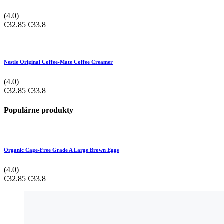
(4.0)
€32.85
€33.8
Nestle Original Coffee-Mate Coffee Creamer
(4.0)
€32.85
€33.8
Populárne produkty
Organic Cage-Free Grade A Large Brown Eggs
(4.0)
€32.85
€33.8