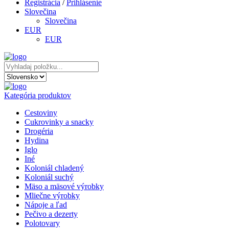
Registrácia
/
Prihlásenie
Slovečina
Slovečina
EUR
EUR
Kategória produktov
Cestoviny
Cukrovinky a snacky
Drogéria
Hydina
Iglo
Iné
Koloniál chladený
Koloniál suchý
Mäso a mäsové výrobky
Mliečne výrobky
Nápoje a ľad
Pečivo a dezerty
Polotovary