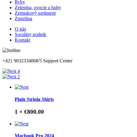
Ryby
Zelenina, ovocie a huby
Zemiakový sortiment
Zmrzlina
O nás
Sociálny podnik
Kontakt
+421 903233406
8/5 Support Center
4
2
Plain Striola Shirts
1 ×
€800.00
Macbook Pro 2024