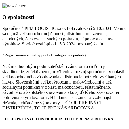
O spoločnosti
Spoločnosť PPM LOGISTIC s.r.o. bola založená 5.10.2021 .Venuje
sa najmä veľkoobchodnej činnosti, distribúcii mrazených,
chladených, čerstvých a suchých potravin, nápojov a ostatných
výrobkov. Spoločnosti bpl od 15.3.2024 priznaný štatút
"Registrovaný sociálny podnik (integračný podnik)".
Našim dlhodobým podnikateľským zámerom a cieľom je
skvalitnenie, zefektívnenie, rozšírenie a rozvoj spoločnosti v oblasti
veľkoobchodného zásobovania a distribúcie potravín vyrábaných
hlavne Slovenskými veľkovýrobcami, malovýrobcami a tiež
socialnymi podnikmi v oblasti maloobchodu, reštauračného,
závodného a školského stravovania ako aj ďalšieho zásobovania
potravinárskym tovarom . Hľadáme a snažíme sa vždy nájsť
riešenia, nehľadáme výhovorky. ...ČO JE PRE INÝCH
DISTRIBÚCIA, TO JE PRE NÁS SRDCOVKA
...ČO JE PRE INÝCH DISTRIBÚCIA, TO JE PRE NÁS SRDCOVKA