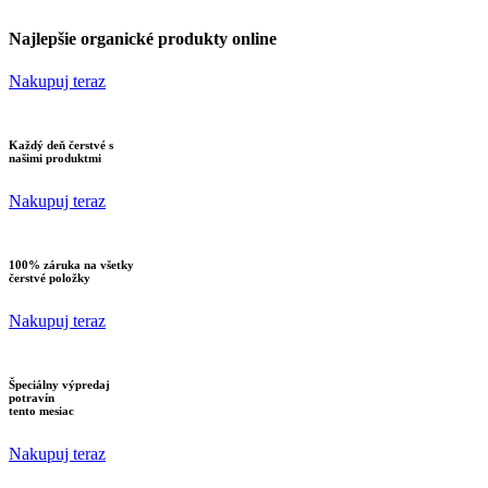
Najlepšie organické produkty online
Nakupuj teraz
Každý deň čerstvé s
našimi produktmi
Nakupuj teraz
100% záruka na všetky
čerstvé položky
Nakupuj teraz
Špeciálny výpredaj
potravín
tento mesiac
Nakupuj teraz