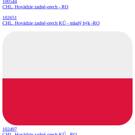
100544
CHL. Hovädzie zadné-orech - RO
102651
CHL. Hovädzie zadné-orech KÚ - mladý býk -RO
102497
CHL. Hovädzie zadné-orech KÚ - RO