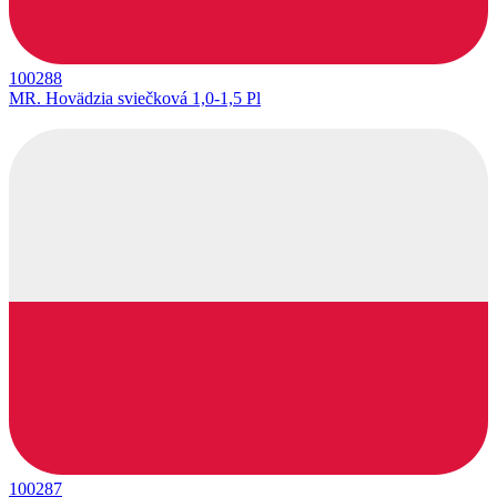
100288
MR. Hovädzia sviečková 1,0-1,5 Pl
100287