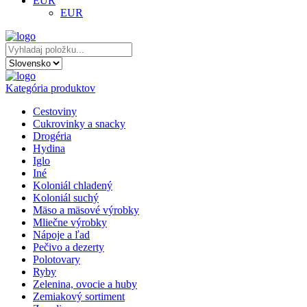
EUR
EUR
Kategória produktov
Cestoviny
Cukrovinky a snacky
Drogéria
Hydina
Iglo
Iné
Koloniál chladený
Koloniál suchý
Mäso a mäsové výrobky
Mliečne výrobky
Nápoje a ľad
Pečivo a dezerty
Polotovary
Ryby
Zelenina, ovocie a huby
Zemiakový sortiment