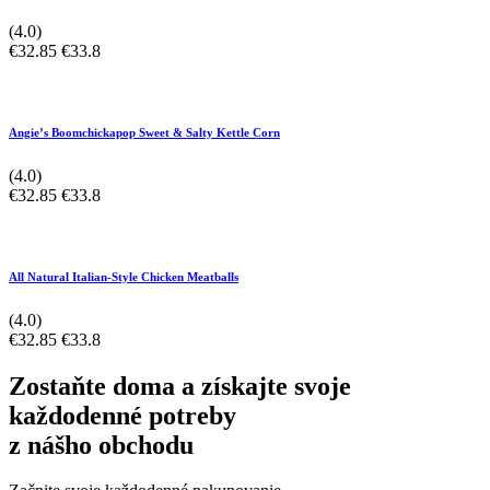
(4.0)
€32.85
€33.8
Angie’s Boomchickapop Sweet & Salty Kettle Corn
(4.0)
€32.85
€33.8
All Natural Italian-Style Chicken Meatballs
(4.0)
€32.85
€33.8
Zostaňte doma a získajte svoje
každodenné potreby
z nášho obchodu