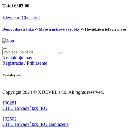
Total
€383.00
View cart
Checkout
Domovská stránka
->
Mäso a mäsové výrobky
-> Hovädzie a teľacie mäso
Kontaktujte nás
Registrácia / Prihlásenie
Nasleduj nás
Copyright 2024 © XDEVEL s.r.o. All rights reserved.
100281
CHL. Hovädzí krk- RO
102502
CHL. Hovädzí krk- RO zamrazené