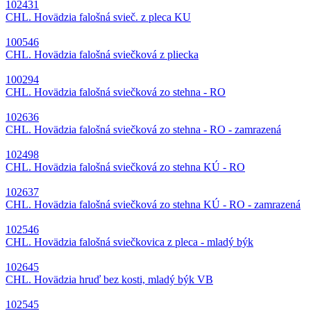
102431
CHL. Hovädzia falošná svieč. z pleca KU
100546
CHL. Hovädzia falošná sviečková z pliecka
100294
CHL. Hovädzia falošná sviečková zo stehna - RO
102636
CHL. Hovädzia falošná sviečková zo stehna - RO - zamrazená
102498
CHL. Hovädzia falošná sviečková zo stehna KÚ - RO
102637
CHL. Hovädzia falošná sviečková zo stehna KÚ - RO - zamrazená
102546
CHL. Hovädzia falošná sviečkovica z pleca - mladý býk
102645
CHL. Hovädzia hruď bez kosti, mladý býk VB
102545