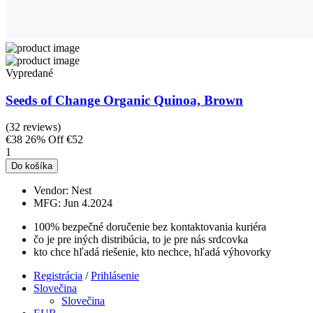
Vypredané
Seeds of Change Organic Quinoa, Brown
(32 reviews)
€38
26% Off
€52
1
Do košíka
Vendor:
Nest
MFG:
Jun 4.2024
100% bezpečné doručenie bez kontaktovania kuriéra
čo je pre iných distribúcia, to je pre nás srdcovka
kto chce hľadá riešenie, kto nechce, hľadá výhovorky
Registrácia
/
Prihlásenie
Slovečina
Slovečina