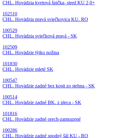
CHL. Hovädzia kvetová špička- stred KU 2,0+
102510
CHL. Hovädzia pravá sviečkovica KU. RO
100529
CHL. Hovädzia sviečková pravá - SK
102509
CHL. Hovädzie lýtko nožina
101830
CHL. Hovädzie mleté SK
100547
CHL. Hovädzie zadné bez kosti zo stehna - SK
100514
CHL. Hovädzie zadné BK. z pleca - SK
101816
CHL. Hovädzie zadné orech-zamrazené
100286
CHL. Hovädzie zadné spodný šál KU - RO