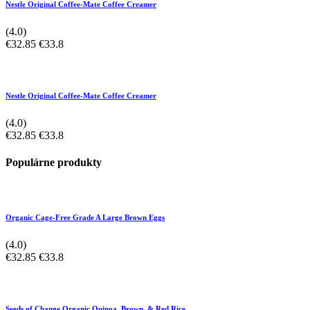
Nestle Original Coffee-Mate Coffee Creamer
(4.0)
€32.85
€33.8
Nestle Original Coffee-Mate Coffee Creamer
(4.0)
€32.85
€33.8
Populárne produkty
Organic Cage-Free Grade A Large Brown Eggs
(4.0)
€32.85
€33.8
Seeds of Change Organic Quinoa, Brown, & Red Rice