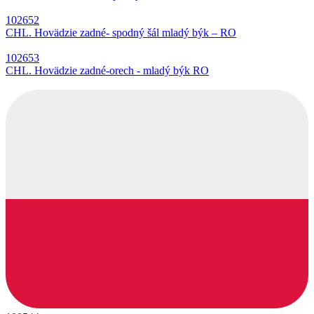
102652
CHL. Hovädzie zadné- spodný šál mladý býk – RO
102653
CHL. Hovädzie zadné-orech - mladý býk RO