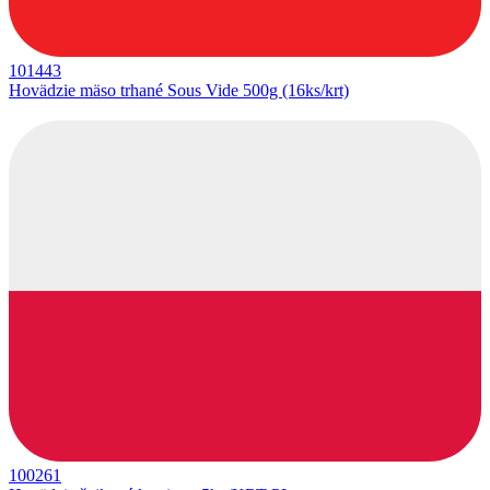
101443
Hovädzie mäso trhané Sous Vide 500g (16ks/krt)
100261