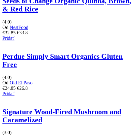
Seeds of Change Organic Quinoa, Brown,
& Red Rice
(4.0)
Od
NestFood
€32.85
€33.8
Pridať
Perdue Simply Smart Organics Gluten
Free
(4.0)
Od
Old El Paso
€24.85
€26.8
Pridať
Signature Wood-Fired Mushroom and
Caramelized
(3.0)