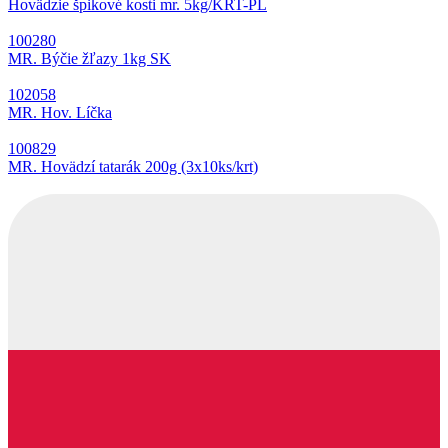
Hovädzie špikové kosti mr. 5kg/KRT-PL
100280
MR. Býčie žľazy 1kg SK
102058
MR. Hov. Líčka
100829
MR. Hovädzí tatarák 200g (3x10ks/krt)