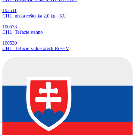
102511
CHL. nízka roštenka 2,0 kg+ KU
100533
CHL. Teľacie stehno
100530
CHL. Teľacie zadné orech-Rose V